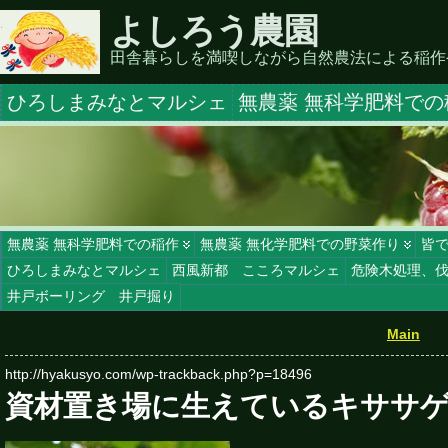
よしろう農園
田舎暮らしを満喫しながら自然農法による稲作
ひろしまみなとマルシェ
無農薬 無科学肥料での
無農薬 無科学肥料での稲作
無農薬 無化学肥料での野菜作り
皆
ひろしまみなとマルシェ
西風新都 こころマルシェ
危険木処理、
井戸ボーリング 井戸掘り
Main
http://hyakusyo.com/wp-trackback.php?p=18496
資材置き場に生えているキササ