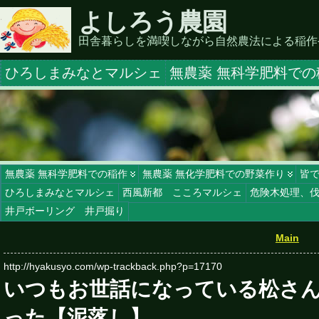
よしろう農園
田舎暮らしを満喫しながら自然農法による稲作
ひろしまみなとマルシェ
無農薬 無科学肥料での
無農薬 無科学肥料での稲作
無農薬 無化学肥料での野菜作り
皆
ひろしまみなとマルシェ
西風新都 こころマルシェ
危険木処理、
井戸ボーリング 井戸掘り
Main
http://hyakusyo.com/wp-trackback.php?p=17170
いつもお世話になっている松さん
った【泥落し】