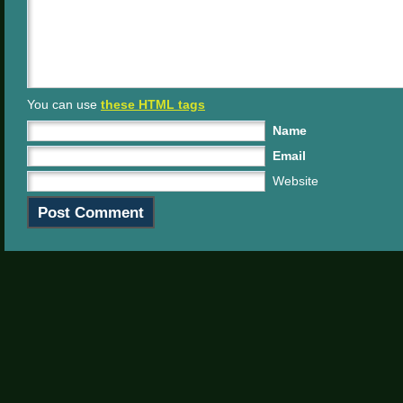
You can use
these HTML tags
Name
Email
Website