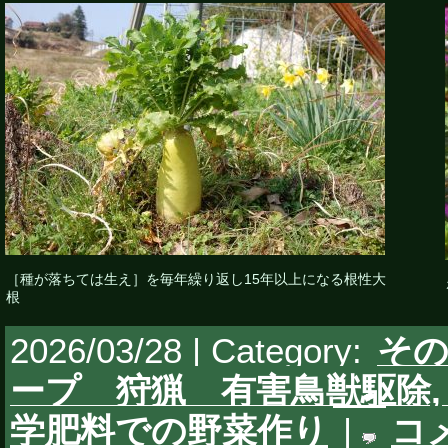
［種が落ちては生え］を毎年繰り返し15年以上になる根性大
根
2026/03/28 | Category:
そ
ープ 狩猟 有害鳥獣駆除
学肥料での野菜作り
|
コ