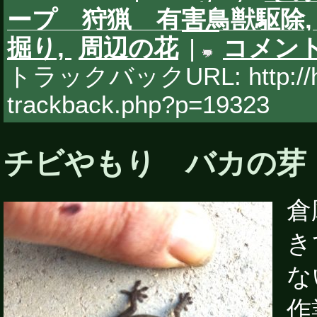
ープ 狩猟 有害鳥獣駆除
掘り,
周辺の花
|
コメン
トラックバックURL: http://hy
trackback.php?p=19323
チビやもり バカの芽
倉
き
な
作