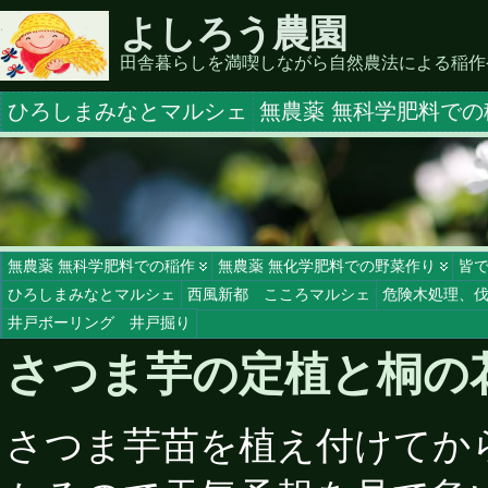
よしろう農園
田舎暮らしを満喫しながら自然農法による稲作
ひろしまみなとマルシェ
無農薬 無科学肥料での
無農薬 無科学肥料での稲作
無農薬 無化学肥料での野菜作り
皆
ひろしまみなとマルシェ
西風新都 こころマルシェ
危険木処理、
井戸ボーリング 井戸掘り
さつま芋の定植と桐の
さつま芋苗を植え付けてか