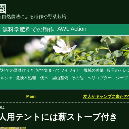
園
ら自然農法による稲作や野菜栽培
AWL Action
 無科学肥料での稲作
肥料での野菜作り
皆で集まってワイワイと
機械の整備
玲子のカレ
マルシェ
危険木処理、伐木 里山整備
その他 ヘリコプター ジープ
Main
友人がキャンプに来たの
394
6人用テントには薪ストーブ付き