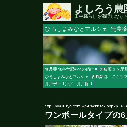
よしろう農
田舎暮らしを満喫しなが
ひろしまみなとマルシェ
無農薬
無農薬 無科学肥料での稲作
無農薬 無化学
ひろしまみなとマルシェ
西風新都 こころ
井戸ボーリング 井戸掘り
http://hyakusyo.com/wp-trackback.php?p=18
ワンポールタイプの