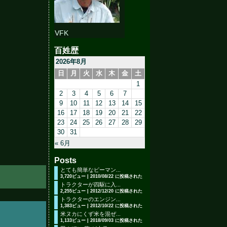
VFK
百姓歴
2026年8月
日
月
火
水
木
金
土
1
2
3
4
5
6
7
8
9
10
11
12
13
14
15
16
17
18
19
20
21
22
23
24
25
26
27
28
29
30
31
« 6月
Posts
とても簡単なピーマン...
3,720ビュー
|
2010/08/22 に投稿された
トラクターが四駆に入...
2,255ビュー
|
2012/12/20 に投稿された
トラクターのエンジン...
1,383ビュー
|
2012/10/22 に投稿された
米ヌカにくず米を混ぜ...
1,133ビュー
|
2018/09/03 に投稿された