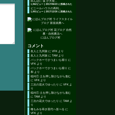
田んぼに 藻 が大発...
1,062ビュー
|
2017/06/23 に投稿された
ビニールハウスの再利...
1,001ビュー
|
2017/12/26 に投稿された
にほんブログ村
コメント
友人と九州旅
に
VFK
より
友人と九州旅
に
TAM
より
バックホーでさつまいも堀り
に
VFK
より
バックホーでさつまいも堀り
に
和
より
稲刈① 土を押し除けながら進む
に
VFK
より
三次の花火でゆったり
に
VFK
よ
り
稲刈① 土を押し除けながら進む
に
TAM
より
三次の花火でゆったり
に
TAM
よ
り
種もみを蒔き苗代へ並べる
に
VFK
より