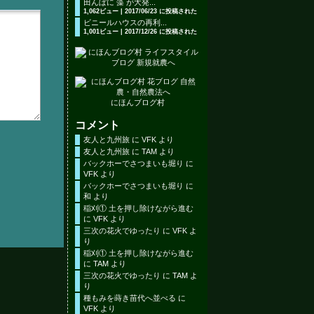
田んぼに 藻 が大発...
1,062ビュー
|
2017/06/23 に投稿された
ビニールハウスの再利...
1,001ビュー
|
2017/12/26 に投稿された
にほんブログ村
コメント
友人と九州旅
に
VFK
より
友人と九州旅
に
TAM
より
バックホーでさつまいも堀り
に
VFK
より
バックホーでさつまいも堀り
に
和
より
稲刈① 土を押し除けながら進む
に
VFK
より
三次の花火でゆったり
に
VFK
よ
り
稲刈① 土を押し除けながら進む
に
TAM
より
三次の花火でゆったり
に
TAM
よ
り
種もみを蒔き苗代へ並べる
に
VFK
より