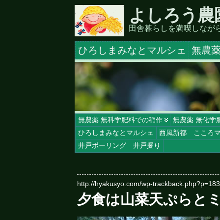
よしろう農
田舎暮らしを満喫しなが
ひろしまみなとマルシェ
無農薬
無農薬 無科学肥料での稲作
無農薬 無化学
ひろしまみなとマルシェ
西風新都 こころ
井戸ボーリング 井戸掘り
http://hyakusyo.com/wp-trackback.php?p=18
夕食は山菜天ぷらと