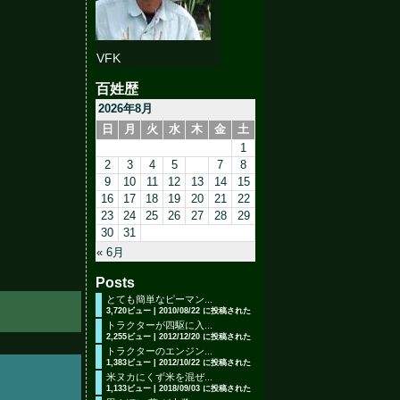
VFK
百姓歴
2026年8月
日
月
火
水
木
金
土
1
2
3
4
5
6
7
8
9
10
11
12
13
14
15
16
17
18
19
20
21
22
23
24
25
26
27
28
29
30
31
« 6月
Posts
とても簡単なピーマン...
3,720ビュー
|
2010/08/22 に投稿された
トラクターが四駆に入...
2,255ビュー
|
2012/12/20 に投稿された
トラクターのエンジン...
1,383ビュー
|
2012/10/22 に投稿された
米ヌカにくず米を混ぜ...
1,133ビュー
|
2018/09/03 に投稿された