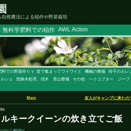
園
ら自然農法による稲作や野菜栽培
AWL Action
 無科学肥料での稲作
肥料での野菜作り
皆で集まってワイワイと
機械の整備
玲子のカレ
マルシェ
危険木処理、伐木 里山整備
その他 ヘリコプター ジープ
Main
友人がキャンプに来たの
396
ミルキークイーンの炊き立てご飯