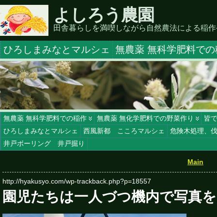
よしろう農園
田舎暮らしを満喫しながら自然農法による稲作
ひろしまみなとマルシェ
無農薬 無科学肥料での
無農薬 無科学肥料での稲作
無農薬 無化学肥料での野菜作り
皆
ひろしまみなとマルシェ
西風新都 こころマルシェ
危険木処理、
井戸ボーリング 井戸掘り
Main
http://hyakusyo.com/wp-trackback.php?p=18557
園児たちは一人づつ機内で写真を