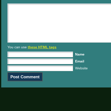
You can use
these HTML tags
Name
Email
Website