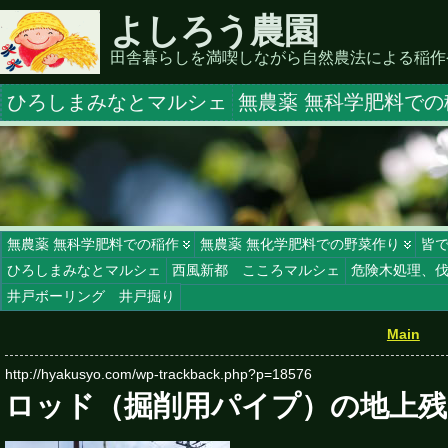
よしろう農園
田舎暮らしを満喫しながら自然農法による稲作
ひろしまみなとマルシェ
無農薬 無科学肥料での
無農薬 無科学肥料での稲作
無農薬 無化学肥料での野菜作り
皆
ひろしまみなとマルシェ
西風新都 こころマルシェ
危険木処理、
井戸ボーリング 井戸掘り
Main
http://hyakusyo.com/wp-trackback.php?p=18576
ロッド（掘削用パイプ）の地上