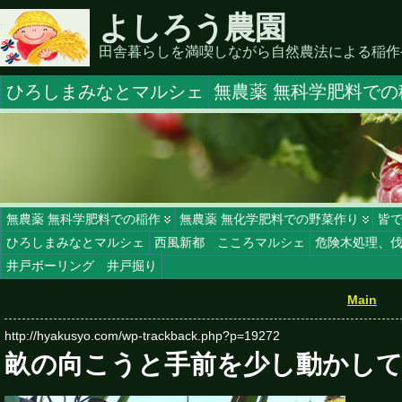
よしろう農園
田舎暮らしを満喫しながら自然農法による稲作
ひろしまみなとマルシェ
無農薬 無科学肥料での
無農薬 無科学肥料での稲作
無農薬 無化学肥料での野菜作り
皆
ひろしまみなとマルシェ
西風新都 こころマルシェ
危険木処理、
井戸ボーリング 井戸掘り
Main
http://hyakusyo.com/wp-trackback.php?p=19272
畝の向こうと手前を少し動かし