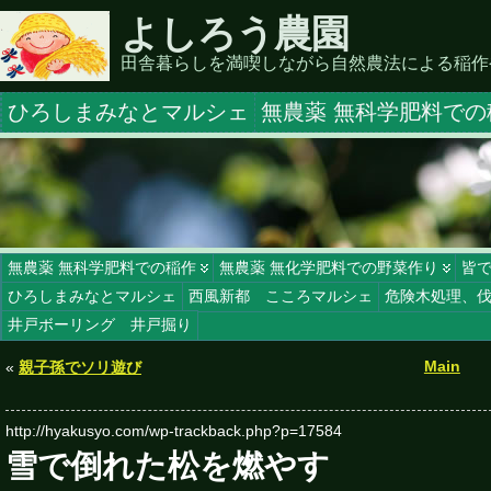
よしろう農園
田舎暮らしを満喫しながら自然農法による稲作
ひろしまみなとマルシェ
無農薬 無科学肥料での
無農薬 無科学肥料での稲作
無農薬 無化学肥料での野菜作り
皆
ひろしまみなとマルシェ
西風新都 こころマルシェ
危険木処理、
井戸ボーリング 井戸掘り
Main
«
親子孫でソリ遊び
http://hyakusyo.com/wp-trackback.php?p=17584
雪で倒れた松を燃やす