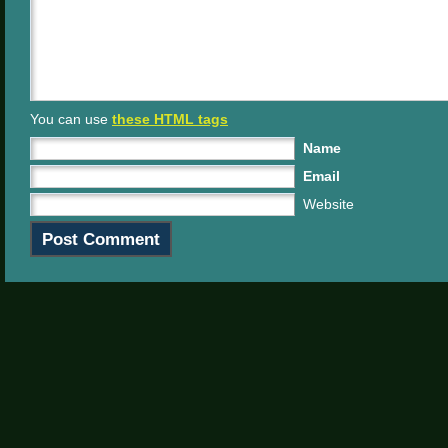
You can use
these HTML tags
Name
Email
Website