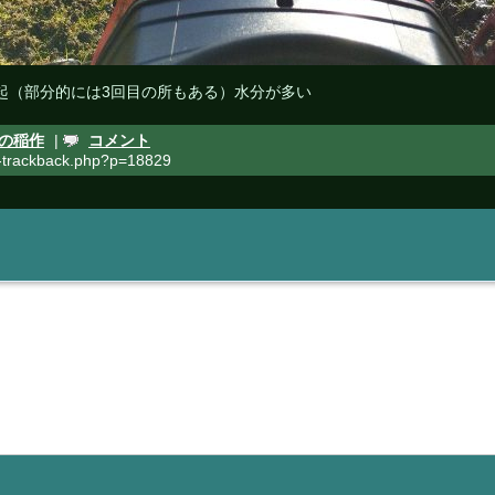
起（部分的には3回目の所もある）水分が多い
での稲作
|
コメント
rackback.php?p=18829