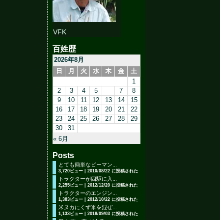
VFK
百姓歴
2026年8月
日
月
火
水
木
金
土
1
2
3
4
5
6
7
8
9
10
11
12
13
14
15
16
17
18
19
20
21
22
23
24
25
26
27
28
29
30
31
« 6月
Posts
とても簡単なピーマン...
3,720ビュー
|
2010/08/22 に投稿された
トラクターが四駆に入...
2,255ビュー
|
2012/12/20 に投稿された
トラクターのエンジン...
1,383ビュー
|
2012/10/22 に投稿された
米ヌカにくず米を混ぜ...
1,133ビュー
|
2018/09/03 に投稿された