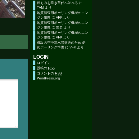
種もみを蒔き苗代へ並べる
に
TAM
より
地質調査用ボーリング機械のエン
ジン修理
に
VFK
より
地質調査用ボーリング機械のエン
ジン修理
に
匿名
より
地質調査用ボーリング機械のエン
ジン修理
に
VFK
より
仮設の空中送水管撤去のため 斜
めボーリング準備
に
VFK
より
LOGIN
ログイン
投稿の
RSS
コメントの
RSS
WordPress.org