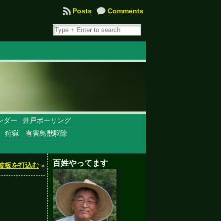
Posts
Comments
ンダー
井戸ボーリング
 狩猟 有害鳥獣駆除
百姓やってます
波板を打込む
»