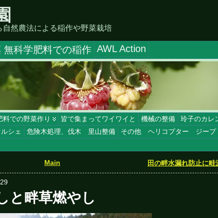
園
ら自然農法による稲作や野菜栽培
AWL Action
 無科学肥料での稲作
肥料での野菜作り
皆で集まってワイワイと
機械の整備
玲子のカレ
マルシェ
危険木処理、伐木 里山整備
その他 ヘリコプター ジープ
Main
田の畔水漏れ防止に畦
829
しと畔草燃やし