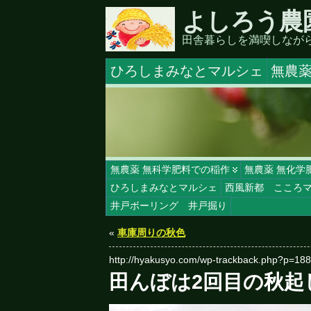
よしろう農
田舎暮らしを満喫しなが
ひろしまみなとマルシェ
無農薬
無農薬 無科学肥料での稲作
無農薬 無化学
ひろしまみなとマルシェ
西風新都 こころ
井戸ボーリング 井戸掘り
«
車庫周りの秋色
http://hyakusyo.com/wp-trackback.php?p=18
田んぼは2回目の秋起