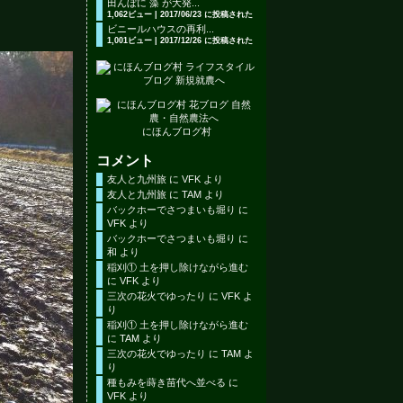
田んぼに 藻 が大発...
1,062ビュー
|
2017/06/23 に投稿された
ビニールハウスの再利...
1,001ビュー
|
2017/12/26 に投稿された
にほんブログ村
コメント
友人と九州旅
に
VFK
より
友人と九州旅
に
TAM
より
バックホーでさつまいも堀り
に
VFK
より
バックホーでさつまいも堀り
に
和
より
稲刈① 土を押し除けながら進む
に
VFK
より
三次の花火でゆったり
に
VFK
よ
り
稲刈① 土を押し除けながら進む
に
TAM
より
三次の花火でゆったり
に
TAM
よ
り
種もみを蒔き苗代へ並べる
に
VFK
より