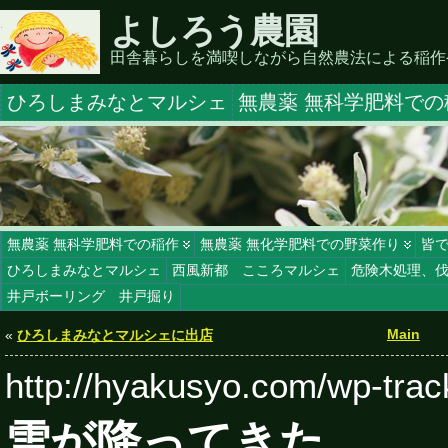
よしろう農園
田舎暮らしを満喫しながら自然農法による稲作
ひろしまみなとマルシェ
無農薬 無科学肥料での
無農薬 無科学肥料での稲作
無農薬 無化学肥料での野菜作り
皆
ひろしまみなとマルシェ
西風新都 こころマルシェ
危険木処理、
井戸ボーリング 井戸掘り
Main
«
ひろしまみなとマルシェに出店
http://hyakusyo.com/wp-tra
雪が降ってきた