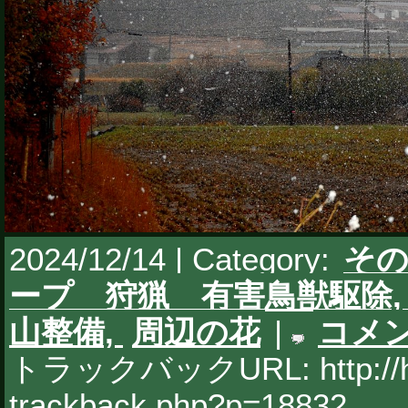
2024/12/14 | Category:
そ
ープ 狩猟 有害鳥獣駆除
山整備,
周辺の花
|
コメ
トラックバックURL: http://hy
trackback.php?p=18832