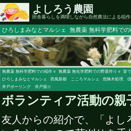
よしろう農園
田舎暮らしを満喫しながら自然農法による稲作
ひろしまみなとマルシェ
無農薬 無科学肥料での
無農薬 無科学肥料での稲作
無農薬 無化学肥料での野菜作り
皆
ひろしまみなとマルシェ
西風新都 こころマルシェ
危険木処理、
井戸ボーリング 井戸掘り
ボランティア活動の親
友人からの紹介で、「よし