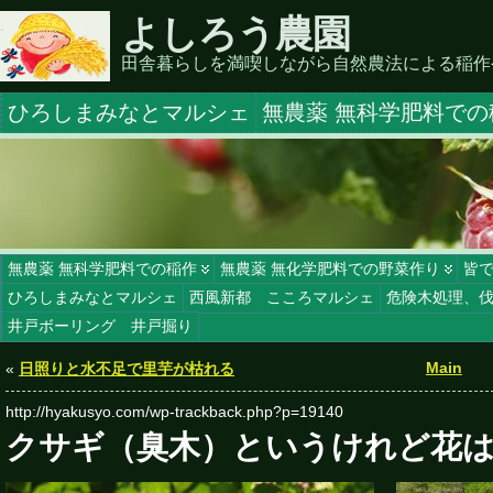
よしろう農園
田舎暮らしを満喫しながら自然農法による稲作
ひろしまみなとマルシェ
無農薬 無科学肥料での
無農薬 無科学肥料での稲作
無農薬 無化学肥料での野菜作り
皆
ひろしまみなとマルシェ
西風新都 こころマルシェ
危険木処理、
井戸ボーリング 井戸掘り
Main
«
日照りと水不足で里芋が枯れる
http://hyakusyo.com/wp-trackback.php?p=19140
クサギ（臭木）というけれど花