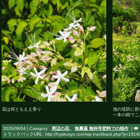
花は何ともええ香り
池の堤防に群
一本の樹でこ
2025/08/04 | Category:
周辺の花,
無農薬 無科学肥料での稲作
|
トラックバックURL: http://hyakusyo.com/wp-trackback.php?p=1914