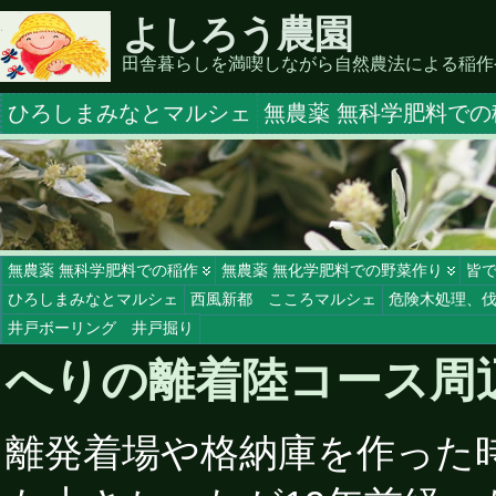
よしろう農園
田舎暮らしを満喫しながら自然農法による稲作
ひろしまみなとマルシェ
無農薬 無科学肥料での
無農薬 無科学肥料での稲作
無農薬 無化学肥料での野菜作り
皆
ひろしまみなとマルシェ
西風新都 こころマルシェ
危険木処理、
井戸ボーリング 井戸掘り
へりの離着陸コース周
離発着場や格納庫を作った