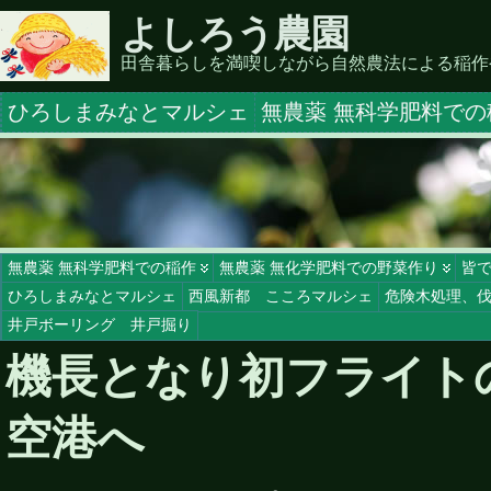
よしろう農園
田舎暮らしを満喫しながら自然農法による稲作
ひろしまみなとマルシェ
無農薬 無科学肥料での
無農薬 無科学肥料での稲作
無農薬 無化学肥料での野菜作り
皆
ひろしまみなとマルシェ
西風新都 こころマルシェ
危険木処理、
井戸ボーリング 井戸掘り
機長となり初フライト
空港へ