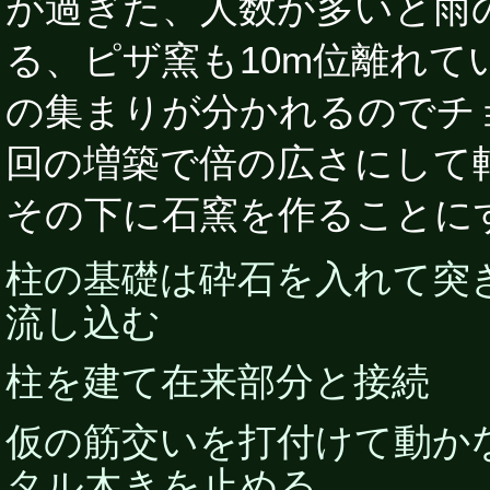
が過ぎた、人数が多いと雨
る、ピザ窯も10m位離れて
の集まりが分かれるのでチ
回の増築で倍の広さにして
その下に石窯を作ることに
柱の基礎は砕石を入れて突
流し込む
柱を建て在来部分と接続
仮の筋交いを打付けて動か
タル木きを止める