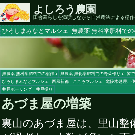
よしろう農園
田舎暮らしを満喫しながら自然農法による稲作
ひろしまみなとマルシェ
無農薬 無科学肥料での
無農薬 無科学肥料での稲作
無農薬 無化学肥料での野菜作り
皆
ひろしまみなとマルシェ
西風新都 こころマルシェ
危険木処理、
井戸ボーリング 井戸掘り
あづま屋の増築
裏山のあづま屋は、里山整