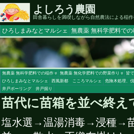
よしろう農園
田舎暮らしを満喫しながら自然農法による稲作
ひろしまみなとマルシェ
無農薬 無科学肥料での
無農薬 無科学肥料での稲作
無農薬 無化学肥料での野菜作り
皆
ひろしまみなとマルシェ
西風新都 こころマルシェ
危険木処理、
井戸ボーリング 井戸掘り
苗代に苗箱を並べ終え
塩水選→温湯消毒→浸種→