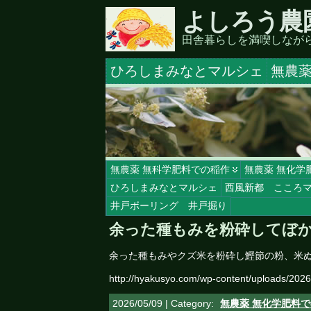
よしろう農
田舎暮らしを満喫しなが
ひろしまみなとマルシェ
無農薬
無農薬 無科学肥料での稲作
無農薬 無化学
ひろしまみなとマルシェ
西風新都 こころ
井戸ボーリング 井戸掘り
余った種もみを粉砕してぼ
余った種もみやクズ米を粉砕し鰹節の粉、米
http://hyakusyo.com/wp-content/uploads/202
2026/05/09 | Category:
無農薬 無化学肥料で