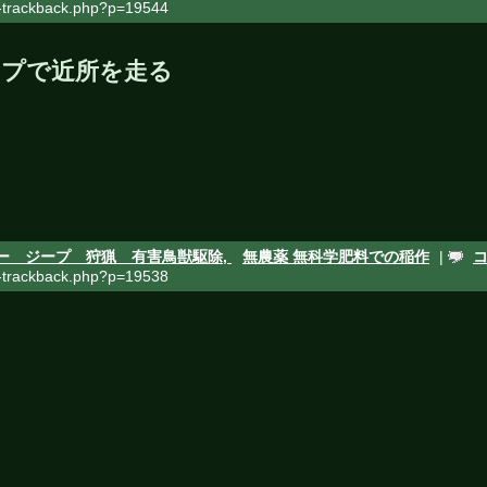
rackback.php?p=19544
ープで近所を走る
ー ジープ 狩猟 有害鳥獣駆除,
無農薬 無科学肥料での稲作
|
rackback.php?p=19538