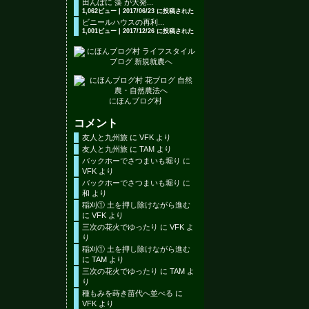
田んぼに 藻 が大発...
1,062ビュー
|
2017/06/23 に投稿された
ビニールハウスの再利...
1,001ビュー
|
2017/12/26 に投稿された
にほんブログ村
コメント
友人と九州旅
に
VFK
より
友人と九州旅
に
TAM
より
バックホーでさつまいも堀り
に
VFK
より
バックホーでさつまいも堀り
に
和
より
稲刈① 土を押し除けながら進む
に
VFK
より
三次の花火でゆったり
に
VFK
よ
り
稲刈① 土を押し除けながら進む
に
TAM
より
三次の花火でゆったり
に
TAM
よ
り
種もみを蒔き苗代へ並べる
に
VFK
より