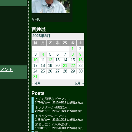
VFK
百姓歴
2026年5月
日
月
火
水
木
金
土
1
2
3
4
5
6
7
8
9
10
11
12
13
14
15
16
17
18
19
20
21
22
23
コメント
24
25
26
27
28
29
30
31
« 4月
6月 »
Posts
とても簡単なピーマン...
3,720ビュー
|
2010/08/22 に投稿された
トラクターが四駆に入...
2,255ビュー
|
2012/12/20 に投稿された
トラクターのエンジン...
1,383ビュー
|
2012/10/22 に投稿された
米ヌカにくず米を混ぜ...
1,133ビュー
|
2018/09/03 に投稿された