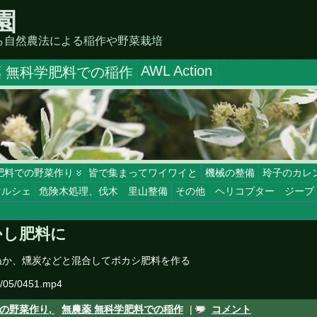
園
ら自然農法による稲作や野菜栽培
AWL Action
 無科学肥料での稲作
肥料での野菜作り
皆で集まってワイワイと
機械の整備
玲子のカレ
マルシェ
危険木処理、伐木 里山整備
その他 ヘリコプター ジープ
かし肥料に
ぬか、燻炭などと混合してボカシ肥料を作る
6/05/0451.mp4
の野菜作り,
無農薬 無科学肥料での稲作
|
コメント